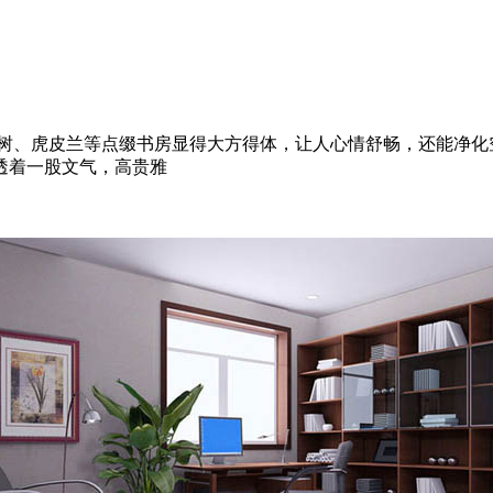
树、虎皮兰等点缀书房显得大方得体，让人心情舒畅，还能净化空
透着一股文气，高贵雅