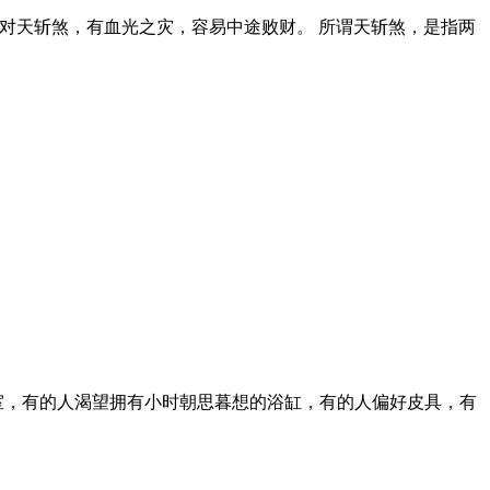
面对天斩煞，有血光之灾，容易中途败财。 所谓天斩煞，是指两
室，有的人渴望拥有小时朝思暮想的浴缸，有的人偏好皮具，有