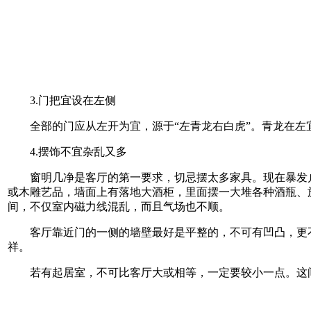
3.门把宜设在左侧
全部的门应从左开为宜，源于“左青龙右白虎”。青龙在左
4.摆饰不宜杂乱又多
窗明几净是客厅的第一要求，切忌摆太多家具。现在暴发户不
或木雕艺品，墙面上有落地大酒柜，里面摆一大堆各种酒瓶、
间，不仅室内磁力线混乱，而且气场也不顺。
客厅靠近门的一侧的墙壁最好是平整的，不可有凹凸，更不可
祥。
若有起居室，不可比客厅大或相等，一定要较小一点。这间