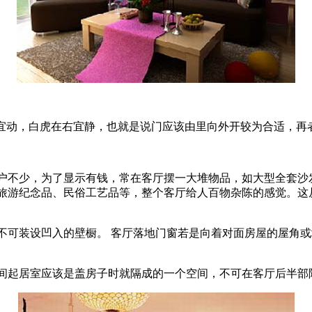
宜动，白虎在右宜静，也就是说门应该由里向外开较为合适，再
少，为了显示有钱，常在客厅摆一大堆物品，如大型全套沙发
旅游纪念品、民俗工艺品等，整个客厅给人百物杂陈的感觉。这
装设凹入的壁橱。 客厅落地门窗若是向着对面房屋的屋角或墙
起居室应该是盖房子时就隔成的一个空间，不可在客厅后半部