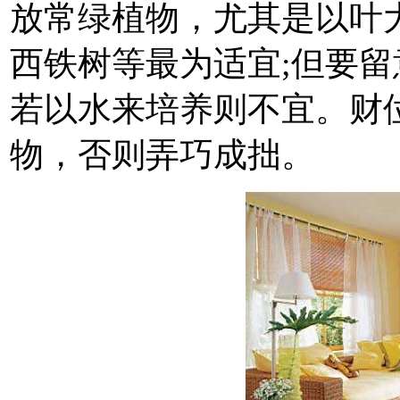
放常绿植物，尤其是以叶
西铁树等最为适宜;但要
若以水来培养则不宜。财
物，否则弄巧成拙。