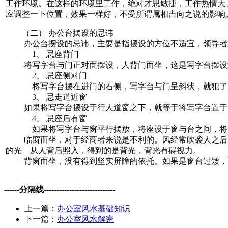
工作环境。在这样的环境里工作，绝对才思敏捷，工作热情大
应调整一下位置，效果一样好，不受所谓属相吉向之说的影响
（二） 办公台摆设的忌讳
办公台摆设的忌讳，主要是指摆设的方位不适宜，领导者
1、 忌座背门
将写字台与门正对面摆设，人背门而坐，这是写字台摆设
2、 忌座侧对门
将写字台摆在进门的右侧，写字台与门呈斜状，就犯了座
3、 忌走道近窗
如果将写字台摆设于行人道窗之下，就等于将写字台置于
4、 忌座后有窗
如果将写字台与窗平行摆放，将座设于窗与台之间，将窗
临窗而坐，对于经商者来说是不利的。风经常吹袭人之后，
的光 从人背后照入，得到的是背光，背光有碍视力。
背窗而坐，没有得到坚实屏障的依托。如果是窗台过矮，可
------分隔线----------------------------
上一篇：
办公室风水基础知识
下一篇：
办公室风水解密