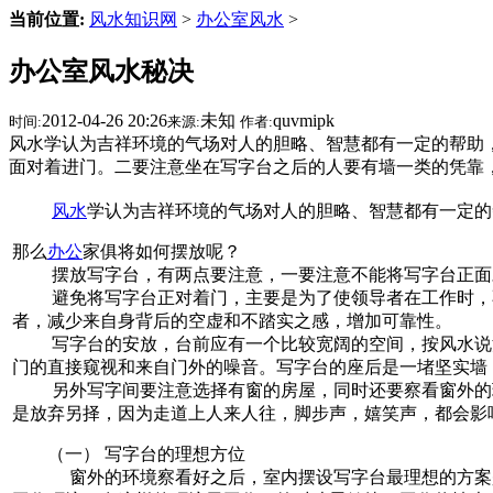
当前位置:
风水知识网
>
办公室风水
>
办公室风水秘决
2012-04-26 20:26
未知
quvmipk
时间:
来源:
作者:
风水学认为吉祥环境的气场对人的胆略、智慧都有一定的帮助，
面对着进门。二要注意坐在写字台之后的人要有墙一类的凭靠
风水
学认为吉祥环境的气场对人的胆略、智慧都有一定的
那么
办公
家俱将如何摆放呢？
摆放写字台，有两点要注意，一要注意不能将写字台正面对
避免将写字台正对着门，主要是为了使领导者在工作时，不
者，减少来自身背后的空虚和不踏实之感，增加可靠性。
写字台的安放，台前应有一个比较宽阔的空间，按风水说法
门的直接窥视和来自门外的噪音。写字台的座后是一堵坚实墙
另外写字间要注意选择有窗的房屋，同时还要察看窗外的环
是放弃另择，因为走道上人来人往，脚步声，嬉笑声，都会影
（一） 写字台的理想方位
窗外的环境察看好之后，室内摆设写字台最理想的方案是：