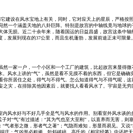
它建设在风水宝地上有关，同时，它对应天上的星辰，严格按
宛然一个涵盖天地的八卦巨阵。特别是故宫的中轴线竟与地球的
大体无损。近二十余年来，随着国运的日益昌盛，故宫这条中轴
度，发展到现在的37公里，而且生机蓬勃，发展前途正未可限
然一家一户，一个小区和一个工厂的建筑，比起故宫来显得微
水。风水上讲的“气”，虽然是看不见摸不着的东西，但它是确
看你所居住之处，得气与不得气。怎么知道得气与不得气呢，这
妄之灾，在排除其他因素后，就要找人看看风水了。宇宙是无穷
是室内风水好与不好几乎全是气与风水的作用。别看室外风水谈的
孟子对“气”有过描述：“其为气也至大至刚”，以直养而无害，则
：“气者形之微，形者气之著”；气隐而难知，形显而易见。又说
特达端庄；气凶形必粗顽，欹斜破碎。高氏的《相宅经纂》中还把