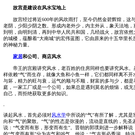
故宫是建设在风水宝地上
故宫经过将近600年的风吹雨打，至今仍然金碧辉煌，这与
老阴，少阳少阴之数。形成内老外少，内主外从，象天法地，
到明，由明到清，再到中华人民共和国，几经战火，故宫依然
的城楼，蕴酿着“大南城”的宏伟蓝图，它由原来的十五华里长
的神秘力量。
家居
和公司、商店风水
帝王的宫殿讲究风水，老百姓的住房同样也要讲究风水。虽
样依赖“气”而生存，就像大鱼和小鱼一样，它们都同样离不开
与坏，精力的旺与衰，运气的顺与不顺，财富的多与少，都是
庭，一家工厂或是一个公司，如果总是遇到莫名的烦恼，或无
自己，而拒绝获取更多的知识。
.
谈起风水，首先必须对
风水学
中所说的“气”有所了解，尤其
向和“气”的聚散。“气”的性态是弥漫的，流动是直线的，先圣
说：“气变而有形，形变而有生”。晋朝的郭璞则进一步解释说
的“气变而有形”分为吉气和凶气，他说：“气吉形必秀润，