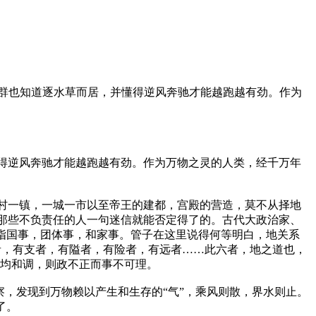
群也知道逐水草而居，并懂得逆风奔驰才能越跑越有劲。作为
得逆风奔驰才能越跑越有劲。作为万物之灵的人类，经千万年
村一镇，一城一市以至帝王的建都，宫殿的营造，莫不从择地
那些不负责任的人一句迷信就能否定得了的。古代大政治家、
指国事，团体事，和家事。管子在这里说得何等明白，地关系
者，有支者，有隘者，有险者，有远者……此六者，地之道也，
平均和调，则政不正而事不可理。
，发现到万物赖以产生和生存的“气”，乘风则散，界水则止。
了。