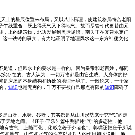
照天上的星辰位置来布局，又以八卦易理，使建筑格局符合老阳
子午线重合，既上得天气又下得地气。故而尽管朝代更替由元
线，上的建筑物，北边发展到奥运场馆，南边正在复建永定门
量。这一铁铸的事实，有力地证明了地理风水这一东方神秘文化
不足道，但风水上的要求是一样的。因为皇帝和老百姓，都同
确实实存在的。古人认为，一切万物都是由它生成。人身体的好
就是房屋的本身结构和所处的地理环境了。一般说来，一个家
的，
知识
也是无穷的，千万不要被自己那点有限的
知识
障碍了
多是山呀、水呀、砂呀，其实都是从山川形势来研究“气”的走
塞于天地之间。《庄子·至乐》篇中则描述“气”的多态性，他
“地有吉气，上随而化，化形之著于外者也”。郭璞还把庄子所说
天气和地气，山气和水气的性态以及对人的作用加以说明，他