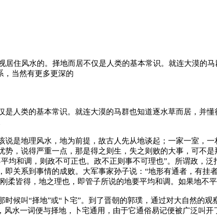
重视居住风水的。择地而居不仅是人类的基本常识。就连大漠的马
系，当然有更多更深的
仅是人类的基本常识。就连大漠的马群也知道逐水草而居，并懂
。
说是地理风水，地为前提，故古人先从地谈起；一家一室，一
优势，说得严重一点，那是得之则生，失之则败的大事，可不是
不平均和调，则政不可正也。政不正则事不可理也”。所谓政，泛
，即关系到事情的成败。大军事家孙子说：“地形有通者，有挂
所谓刚柔皆得，地之理也，即管子所说的地要平均和调。如果地不
候叫“择地”或“卜宅”。到了晋朝的郭璞，通过对大自然的观察
此，风水一词便与择地，卜宅通用，由于它通俗易记便被广泛叫开