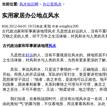
当前位置:
风水知识网
>
办公室风水
>
实用家居办公地点风水
2012-04-01 19:53
未知
wingboy200
时间:
来源:
作者:
古代政治家和军事家谈地理风水 凡是想走好运的人，没有不
万物之灵的人类，经千万年之生活体验，对风和水与人类的关
古代政治家和军事家谈地理
风水
凡是想走
好运
的人，没有不重视居住风水的。择地而居不
之生活体验，对风和水与人类的关系，当然有更多更深的了解
其实，单说风和水，只是说了事情的一半，正确地说，应该
开始。而商人的开店设铺，军队的行军打仗，更是要讲究地理
思想家管子说过：“地者，政之本也，是故地可以正政也。地
到国事，团体事和家事，关系到事情之可理与不可理，换言之
将之至任，不可不察也”。又说：“刚柔皆得，地之理也”。
我们知道，在春秋战国时代，还没有出现风水这一名词，那时
由此推知“气”的聚与散，不仅看地形，而且要看风和水。从